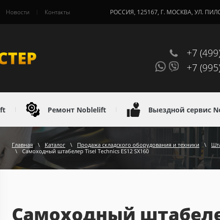
Новости
Контакты
РОССИЯ, 125167, Г. МОСКВА, УЛ. ПИЛ
+7 (499
+7 (995
ft
Ремонт Noblelift
Выездной сервис Nob
Главная
\
Каталог
\
Продажа складского оборудования и техники
\
Шт
\
Самоходный штабелер Tisel Technics ES12 SX160
Самоходный штабелер 