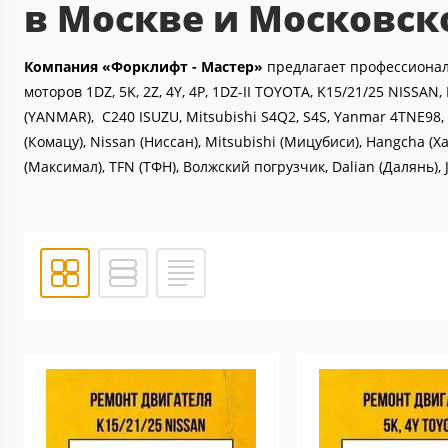
в Москве и Московск
Компания «Форклифт - Мастер»
предлагает профессионал
моторов 1DZ, 5K, 2Z, 4Y, 4P, 1DZ-II TOYOTA, K15/21/25 NISS
(YANMAR), C240 ISUZU, Mitsubishi S4Q2, S4S, Yanmar 4TNE98,
(Комацу), Nissan (Ниссан), Mitsubishi (Мицубиси), Hangcha (Х
(Максимал), TFN (ТФН), Волжский погрузчик, Dalian (Далянь), J