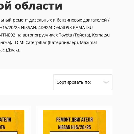
ой области
ьный ремонт дизельных и бензиновых двигателей /
AN, H15/20/25 NISSAN, 4D92/4D94/4D98 KAMATSU
 4TNE92 на автопогрузчиках Toyota (Тойота), Komatsu
ангча), ТСМ, Caterpillar (Катерпиллер), Maximal
ac (Джак).
Сортировать по: