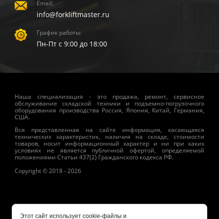
Email:
info@forkliftmaster.ru
График работы:
Пн-Пт с 9:00 до 18:00
Наша специализация - это продажа, ремонт, сервисное
обслуживание складской техники и подъемно-погрузочного
оборудования производства Россия, Япония, Китай, Германия,
США.
Вся представленная на сайте информация, касающаяся
технических характеристик, наличия на складе, стоимости
товаров, носит информационный характер и ни при каких
условиях не является публичной офертой, определяемой
положениями Статьи 437(2) Гражданского кодекса РФ.
Copyright © 2018 - 2026
Этот сайт использует cookie-файлы и