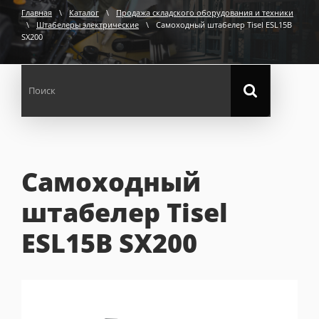
Главная
\
Каталог
\
Продажа складского оборудования и техники
\
Штабелеры электрические
\
Самоходный штабелер Tisel ESL15B
SX200
Самоходный
штабелер Tisel
ESL15B SX200