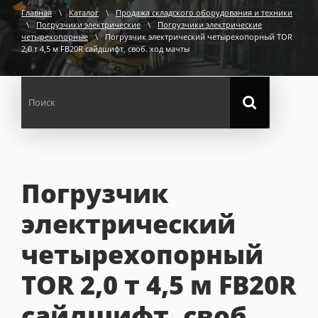
Главная
\
Каталог
\
Продажа складского оборудования и техники
\
Погрузчики электрические
\
Погрузчики электрические
четырехопорные
\
Погрузчик электрический четырехопорный TOR
2,0 т 4,5 м FB20R сайдшифт, своб. ход мачты
Погрузчик
электрический
четырехопорный
TOR 2,0 т 4,5 м FB20R
сайдшифт, своб.