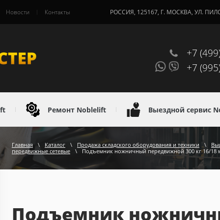
Новости
Контакты
РОССИЯ, 125167, Г. МОСКВА, УЛ. ПИЛ
+7 (499
+7 (995
ft
Ремонт Noblelift
Выездной сервис Nob
Главная
\
Каталог
\
Продажа складского оборудования и техники
\
Вы
передвижные сетевые
\
Подъемник ножничный передвижной 300 кг 16/18 м 
Подъемник ножничн