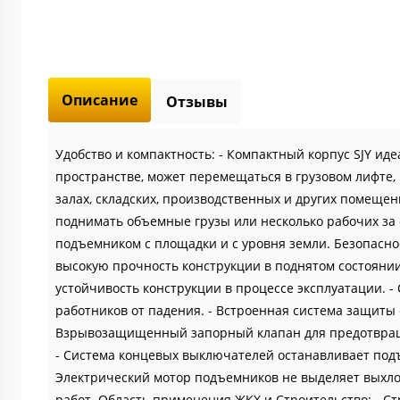
Описание
Отзывы
Удобство и компактность: - Компактный корпус SJY ид
пространстве, может перемещаться в грузовом лифте,
залах, складских, производственных и других помещен
поднимать объемные грузы или несколько рабочих за о
подъемником с площадки и с уровня земли. Безопасн
высокую прочность конструкции в поднятом состояни
устойчивость конструкции в процессе эксплуатации. 
работников от падения. - Встроенная система защиты 
Взрывозащищенный запорный клапан для предотвраще
- Система концевых выключателей останавливает подъ
Электрический мотор подъемников не выделяет выхло
работ. Область применения ЖКХ и Строительство: - С