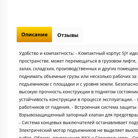
Описание
Отзывы
Удобство и компактность: - Компактный корпус SJY ид
пространстве, может перемещаться в грузовом лифте,
залах, складских, производственных и других помещен
поднимать объемные грузы или несколько рабочих за о
подъемником с площадки и с уровня земли. Безопасн
высокую прочность конструкции в поднятом состояни
устойчивость конструкции в процессе эксплуатации. 
работников от падения. - Встроенная система защиты 
Взрывозащищенный запорный клапан для предотвраще
- Система концевых выключателей останавливает подъ
Электрический мотор подъемников не выделяет выхло
работ. Область применения ЖКХ и Строительство: - С