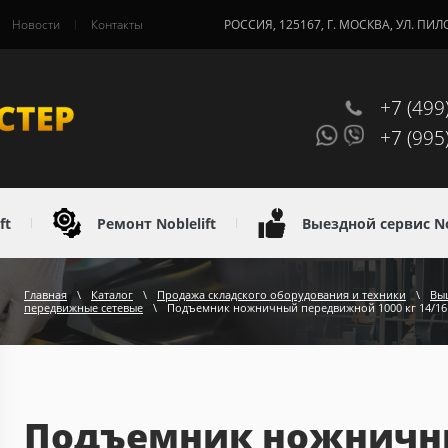
Новости
Контакты
РОССИЯ, 125167, Г. МОСКВА, УЛ. ПИЛ
+7 (499
+7 (995
ft
Ремонт Noblelift
Выездной сервис Nob
Главная
\
Каталог
\
Продажа складского оборудования и техники
\
Вы
передвижные сетевые
\
Подъемник ножничный передвижной 1000 кг 14/16 м
Подъемник ножничн