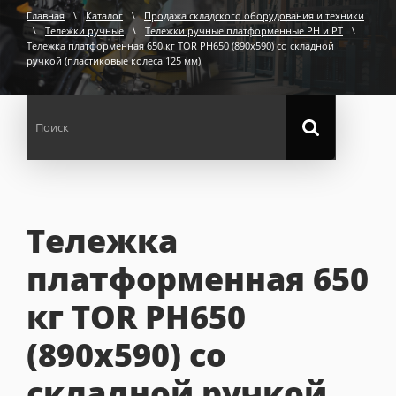
Главная
\
Каталог
\
Продажа складского оборудования и техники
\
Тележки ручные
\
Тележки ручные платформенные PH и PT
\
Тележка платформенная 650 кг TOR PH650 (890x590) со складной
ручкой (пластиковые колеса 125 мм)
Тележка
платформенная 650
кг TOR PH650
(890x590) со
складной ручкой