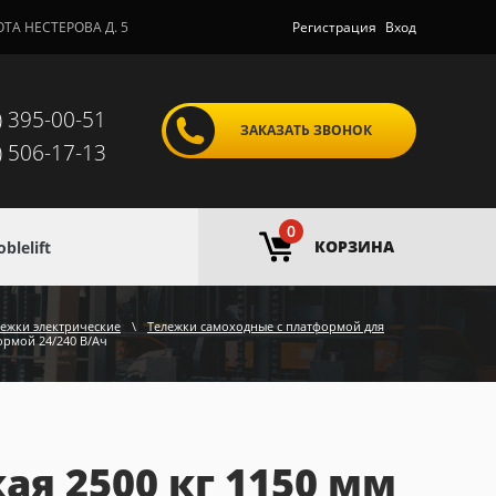
ОТА НЕСТЕРОВА Д. 5
Регистрация
Вход
) 395-00-51
ЗАКАЗАТЬ ЗВОНОК
) 506-17-13
0
КОРЗИНА
lelift
лежки электрические
\
Тележки самоходные с платформой для
формой 24/240 В/Ач
я 2500 кг 1150 мм