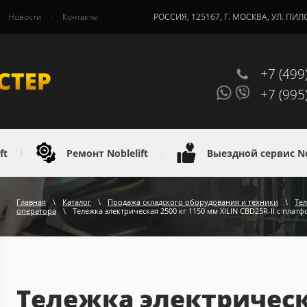
Новости
Контакты
РОССИЯ, 125167, Г. МОСКВА, УЛ. ПИЛ
+7 (499
+7 (995
ft
Ремонт Noblelift
Выездной сервис Nob
Главная
\
Каталог
\
Продажа складского оборудования и техники
\
Те
оператора
\
Тележка электрическая 2500 кг 1150 мм XILIN CBD25R-II с плат
Тележка электрическа