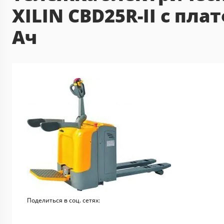
XILIN CBD25R-II с пла
Ач
Поделиться в соц. сетях: