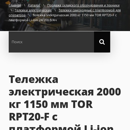
Главная
\
Каталог
\
Продажа складского оборудования и техники
\
Тележки электрические
\
Тележки самоходные с платформой для
оператора
\
Тележка электрическая 2000 кг 1150 мм TOR RPT20-F с
платформой Li-ion 24/200 В/Ач
Тележка
электрическая 2000
кг 1150 мм TOR
RPT20-F с
платформой Li-ion