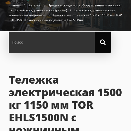
Главная
\
Каталог
\
Продажа складского оборудования и техники
\
Тележки гидравлические (роклы)
\
Тележки гидравлические с
ножничным подъемом
\
Тележка электрическая 1500 кг 1150 мм TOR
EHLS1500N с ножничным подъемом 12/65 В/Ач
Тележка
электрическая 1500
кг 1150 мм TOR
EHLS1500N с
ножничным