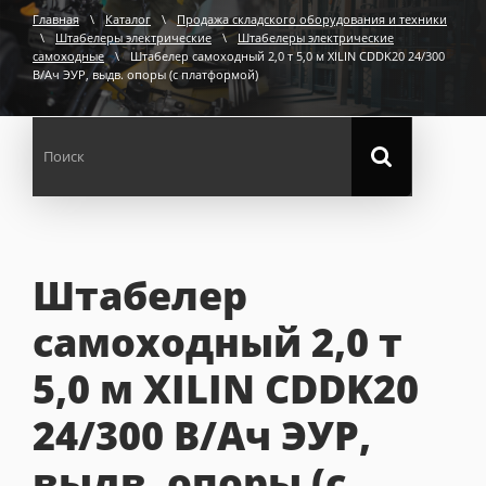
Главная
\
Каталог
\
Продажа складского оборудования и техники
\
Штабелеры электрические
\
Штабелеры электрические
самоходные
\
Штабелер самоходный 2,0 т 5,0 м XILIN CDDK20 24/300
В/Ач ЭУР, выдв. опоры (с платформой)
Штабелер
самоходный 2,0 т
5,0 м XILIN CDDK20
24/300 В/Ач ЭУР,
выдв. опоры (с