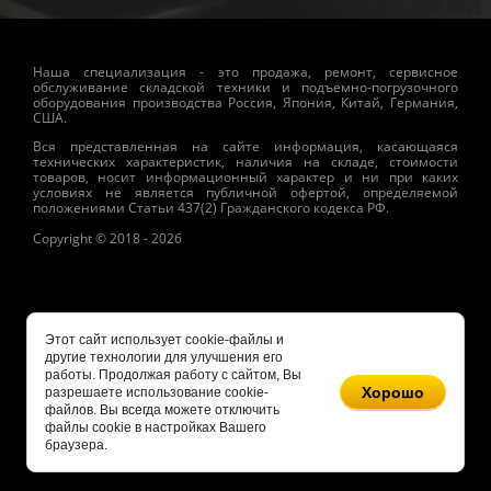
Наша специализация - это продажа, ремонт, сервисное
обслуживание складской техники и подъемно-погрузочного
оборудования производства Россия, Япония, Китай, Германия,
США.
Вся представленная на сайте информация, касающаяся
технических характеристик, наличия на складе, стоимости
товаров, носит информационный характер и ни при каких
условиях не является публичной офертой, определяемой
положениями Статьи 437(2) Гражданского кодекса РФ.
Copyright © 2018 - 2026
Этот сайт использует cookie-файлы и
другие технологии для улучшения его
работы. Продолжая работу с сайтом, Вы
Хорошо
разрешаете использование cookie-
файлов. Вы всегда можете отключить
файлы cookie в настройках Вашего
браузера.
Megagroup.ru