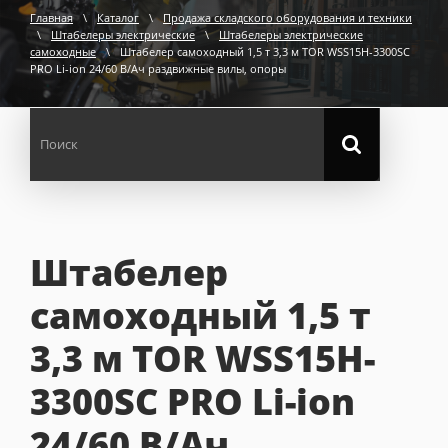
Главная
\
Каталог
\
Продажа складского оборудования и техники
\
Штабелеры электрические
\
Штабелеры электрические
самоходные
\
Штабелер самоходный 1,5 т 3,3 м TOR WSS15H-3300SC
PRO Li-ion 24/60 В/Ач раздвижные вилы, опоры
Штабелер
самоходный 1,5 т
3,3 м TOR WSS15H-
3300SC PRO Li-ion
24/60 В/Ач