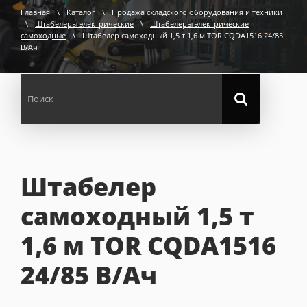
Главная
\
Каталог
\
Продажа складского оборудования и техники
\
Штабелеры электрические
\
Штабелеры электрические
самоходные
\
Штабелер самоходный 1,5 т 1,6 м TOR CQDA1516 24/85
В/Ач
Штабелер
самоходный 1,5 т
1,6 м TOR CQDA1516
24/85 В/Ач