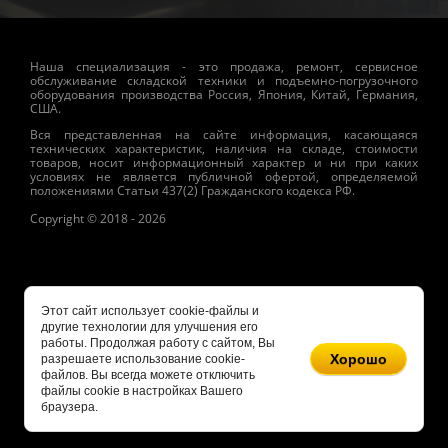
Наша специализация - это продажа, ремонт, сервисное
обслуживание складской техники и подъемно-погрузочного
оборудования производства Россия, Япония, Китай, Германия,
США.
Вся представленная на сайте информация, касающаяся
технических характеристик, наличия на складе, стоимости
товаров, носит информационный характер и ни при каких
условиях не является публичной офертой, определяемой
положениями Статьи 437(2) Гражданского кодекса РФ.
Copyright © 2018 - 2026
Этот сайт использует cookie-файлы и
другие технологии для улучшения его
работы. Продолжая работу с сайтом, Вы
Хорошо
разрешаете использование cookie-
файлов. Вы всегда можете отключить
файлы cookie в настройках Вашего
браузера.
Megagroup.ru