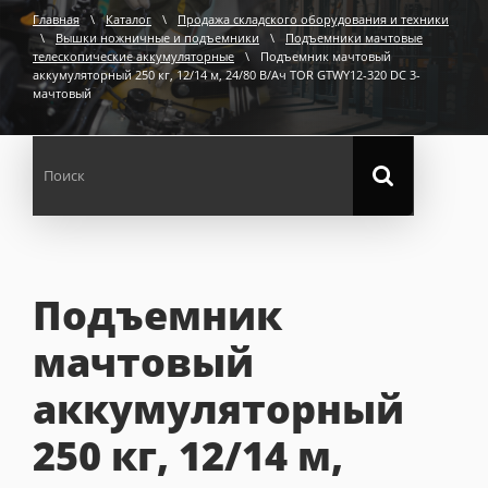
Главная
\
Каталог
\
Продажа складского оборудования и техники
\
Вышки ножничные и подъемники
\
Подъемники мачтовые
телескопические аккумуляторные
\
Подъемник мачтовый
аккумуляторный 250 кг, 12/14 м, 24/80 В/Ач TOR GTWY12-320 DC 3-
мачтовый
Подъемник
мачтовый
аккумуляторный
250 кг, 12/14 м,