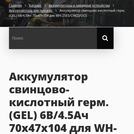
Главная
\
Каталог
\
Аккумуляторы и зарядные устройства
\
Аккумуляторы для тележек
\
Аккумулятор свинцово-кислотный герм.
(GEL) 6В/4.5Ач 70х47х104 для WH-25ES/CW(Z)/OCS
Аккумулятор
свинцово-
кислотный герм.
(GEL) 6В/4.5Ач
70х47х104 для WH-